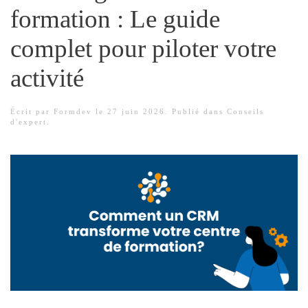
formation : Le guide
complet pour piloter votre
activité
Écrit par
Formdev
le
27 juin 2026
. Publié dans
Conseils
d'expert
.