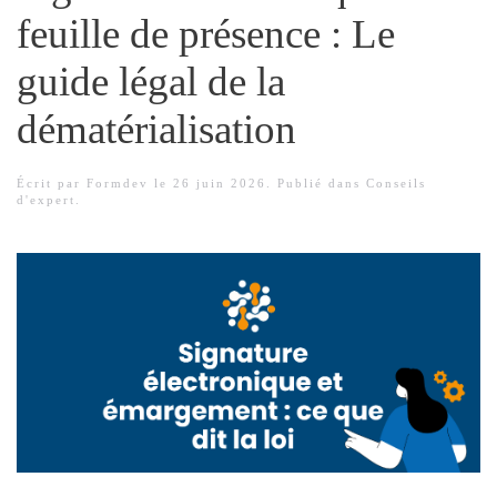
feuille de présence : Le
guide légal de la
dématérialisation
Écrit par
Formdev
le
26 juin 2026
. Publié dans
Conseils
d'expert
.