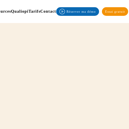
ources
Qualiopi
Tarifs
Contact
Réserver ma démo
Essai gratuit