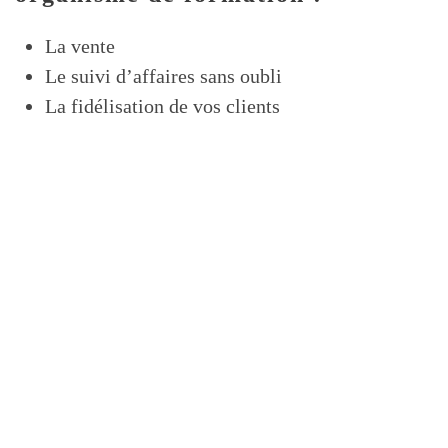
La vente
Le suivi d’affaires sans oubli
La fidélisation de vos clients
Augmentez la puissance
de votre gestion commerciale
avec Formdev