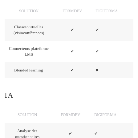
SOLUTION
FORMDEV
DIGIFORMA
Classes virtuelles
✔
✔
(visioconférences)
Connecteurs plateforme
✔
✔
LMS
Blended learning
✔
❌
IA
SOLUTION
FORMDEV
DIGIFORMA
Analyse des
✔
✔
questionnaires