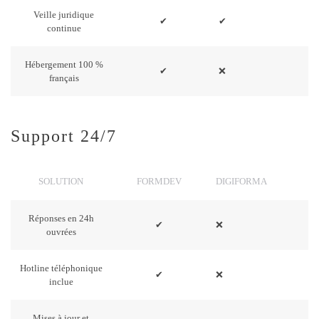
Veille juridique
✔
✔
continue
Hébergement 100 %
✔
❌
français
Support 24/7
SOLUTION
FORMDEV
DIGIFORMA
Réponses en 24h
✔
❌
ouvrées
Hotline téléphonique
✔
❌
inclue
Mises à jour et