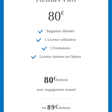
80
€
Stagiaires illimités
1 Licence utilisateur
3 Formateurs
Licence intranet en Option
80
€
ht/mois
avec engagement annuel
89
€
ou
ht/mois