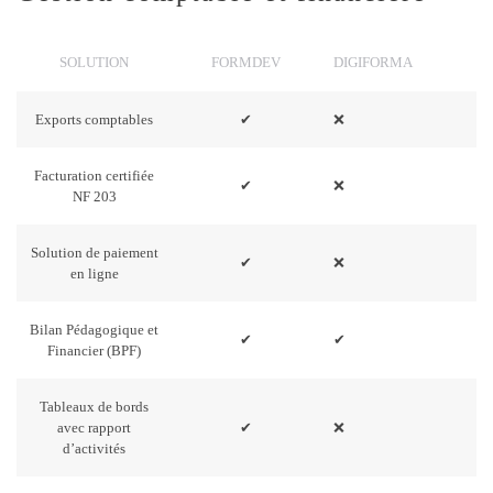
SOLUTION
FORMDEV
DIGIFORMA
Exports comptables
✔
❌
Facturation certifiée
✔
❌
NF 203
Solution de paiement
✔
❌
en ligne
Bilan Pédagogique et
✔
✔
Financier (BPF)
Tableaux de bords
avec rapport
✔
❌
d’activités