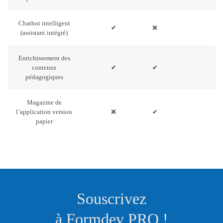
Chatbot intelligent
✔
❌
(assistant intégré)
Enrichissement des
contenus
✔
✔
pédagogiques
Magazine de
l’application version
❌
✔
papier
Souscrivez
à Formdev PRO !