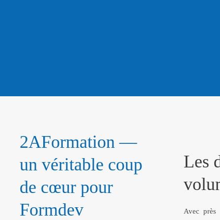
2AFormation —
Les d
un véritable coup
volum
de cœur pour
Formdev
Avec près 