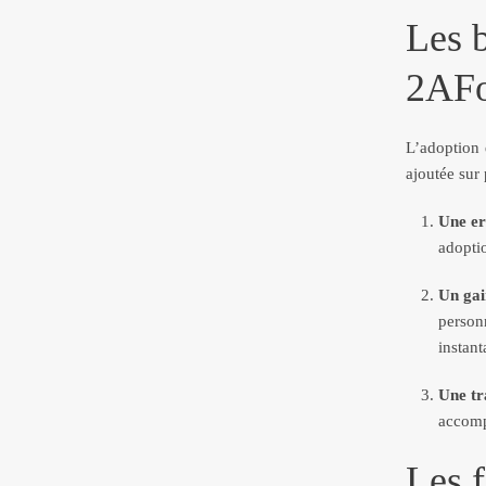
Les b
2AFo
L’adoption 
ajoutée sur 
Une er
adoptio
Un gai
person
instant
Une tra
accompa
Les f