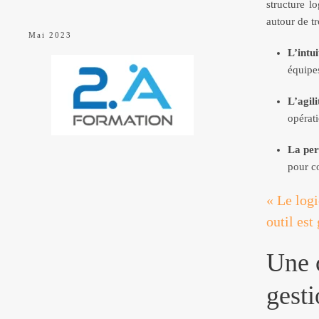
structure l
autour de tr
Mai 2023
L’intui
équipe
L’agil
opérati
La per
pour co
« Le logi
outil est
Une 
gesti