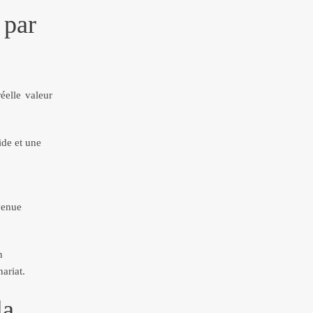
 par
éelle valeur
ide et une
venue
n
ariat.
la