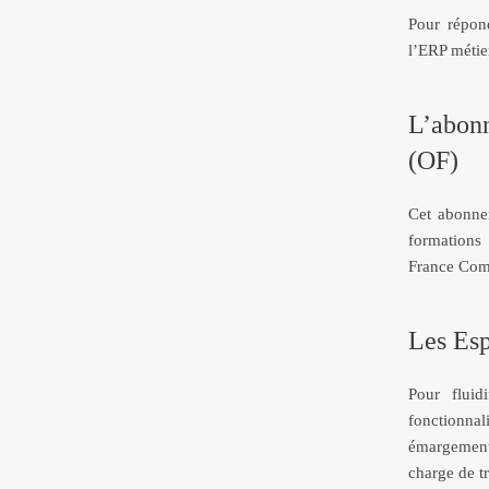
Pour répon
l’ERP métier
L’abon
(OF)
Cet abonnem
formations 
France Comp
Les Esp
Pour fluid
fonctionna
émargements
charge de tr