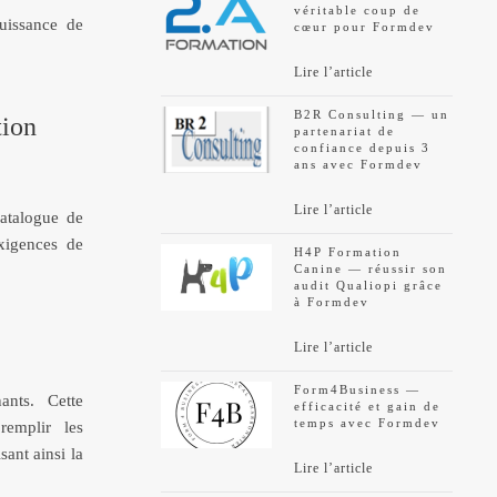
véritable coup de
uissance de
cœur pour Formdev
Lire l’article
B2R Consulting — un
ion
partenariat de
confiance depuis 3
ans avec Formdev
Lire l’article
catalogue de
exigences de
H4P Formation
Canine — réussir son
audit Qualiopi grâce
à Formdev
Lire l’article
Form4Business —
ants. Cette
efficacité et gain de
temps avec Formdev
remplir les
ant ainsi la
Lire l’article