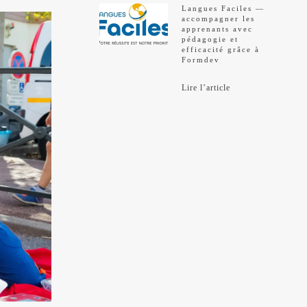
Langues Faciles —
accompagner les
apprenants avec
pédagogie et
efficacité grâce à
Formdev
Lire l’article