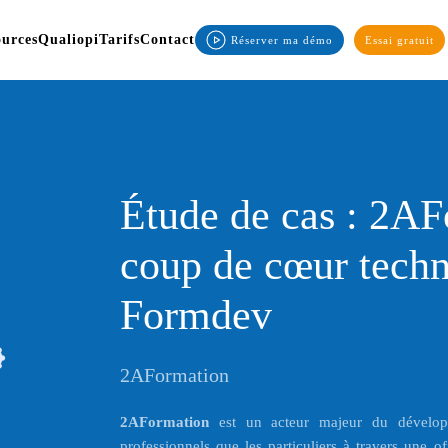
ources
Qualiopi
Tarifs
Contact
Réserver ma démo
Essai gratuit
Étude de cas : 2AF
coup de cœur tech
Formdev
2AFormation
2AFormation
est un acteur majeur du dévelop
professionnels que les particuliers à travers une o