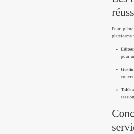
réuss
Pour pilote
plateforme 
Éditeu
pour u
Gestio
convent
Tablea
session
Concl
servi