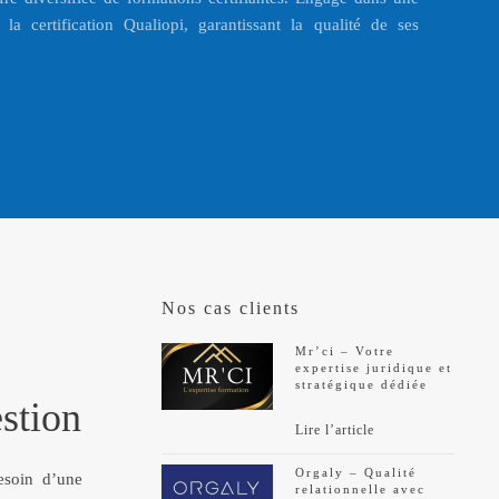
la certification Qualiopi, garantissant la qualité de ses
Nos cas clients
Mr’ci – Votre
expertise juridique et
stratégique dédiée
estion
Lire l’article
Orgaly – Qualité
esoin d’une
relationnelle avec