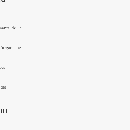
rmants de la
 l’organisme
des
 des
au